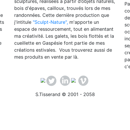
sculptures, réalisées à partir d’objets naturels,
Pa
bois d'épaves, cailloux, trouvés lors de mes
co
de
randonnées. Cette dernière production que
d
ts
j'intitule
"Sculpt-Nature",
m'apporte un
sc
s
espace de ressourcement, tout en alimentant
oc
ma créativité. Les galets, les bois flottés et la
in
e
cueillette en Gaspésie font partie de mes
se
créations estivales. Vous trouverez aussi de
cr
mes produits en vente par là.
pa
c'
S.Tisserand © 2001 - 2058